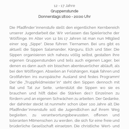
12 - 17 Jahre
Gruppenstunde
Donnerstags 18:00 - 20:00 Uhr
Die Pfadfinder*innenstufe stellt den eigentlichen Kernbereich
unserer Jugendarbeit dar. Wir verlassen das Spielerische der
Wölflinge. Im Alter von 12 bis 17 Jahren ist man nun Mitglied
einer sog. „Sippe“. Diese führen Tiernamen. Bei uns gibt es
aktuell die Sippen Salamander, Känguru, Elch und Stier. Die
Sippen organisieren sich nahezu völlig selbst, gestalten ihre
eigenen Gruppenstunden und teils auch eigenen Lager, bei
denen es dann auch ein bisschen abenteuerlicher abläuft, als
bei den Wölflingen. Abseilen an Felshängen, Kajak fahren und
Großfahrten ins europäische Ausland sind festes Programm!
Der*die „Truppfeldmeister*in“ steht den Sippen dennoch mit
Rat und Tat zur Seite, unterstützt die Sippen wo sie es
brauchen und hilft dabei die Stärken des*r Einzelnen zu
fördern und an eigenen Schwächen zu arbeiten. Der Gedanke,
der dahinter steckt ist nunmehr schon über 100 Jahre alt. Die
Pfadfinder*innenstufe soll die Jugendlichen auf ihrem Weg
begleiten, zu verantwortungsbewussten, offenen und
toleranten Mitmenschen zu werden, die sich für eine freie und
brüderliche Gesellschaft einsetzen. Die christliche Wert- und